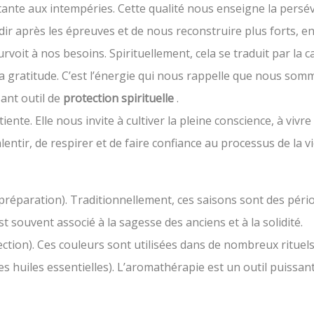
stante aux intempéries. Cette qualité nous enseigne la persév
ndir après les épreuves et de nous reconstruire plus forts, e
rvoit à nos besoins. Spirituellement, cela se traduit par la ca
er la gratitude. C’est l’énergie qui nous rappelle que nous 
ant outil de
protection spirituelle
.
ente. Elle nous invite à cultiver la pleine conscience, à vivre
lentir, de respirer et de faire confiance au processus de la v
préparation). Traditionnellement, ces saisons sont des péri
st souvent associé à la sagesse des anciens et à la solidité.
ection). Ces couleurs sont utilisées dans de nombreux rituel
 les huiles essentielles). L’aromathérapie est un outil puiss