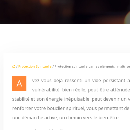
/
Protection Spirituelle
/ Protection spirituelle par les éléments : maîtrisez
Avez-vous déjà ressenti un vide persistant après une interaction épuisante, comme si une partie de votre énergie avait été aspirée ? Cette sensation de
vulnérabilité, bien réelle, peut être atténu
stabilité et son énergie inépuisable, peut devenir un v
renforcer votre bouclier spirituel, vous permettant de
une démarche active, un chemin vers le bien-être.