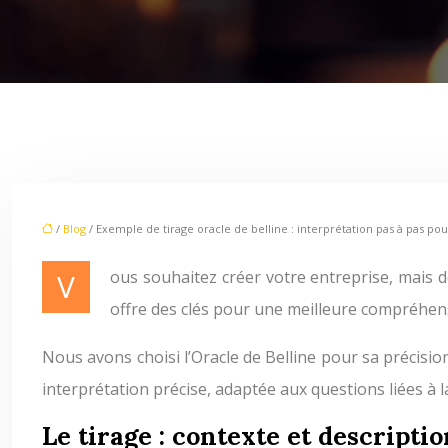
/
Blog
/ Exemple de tirage oracle de belline : interprétation pas à pas po
Vous souhaitez créer votre entreprise, mais des doutes vous assaillent ? L’Oracle de Belline, avec ses 52 cartes riches en symbolisme, peut vous guider. Il vous
offre des clés pour une meilleure compréhens
Nous avons choisi l’Oracle de Belline pour sa précisio
interprétation précise, adaptée aux questions liées à la
Le tirage : contexte et descripti