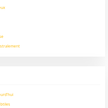
eux
se
astralement
ourd’hui
btiles