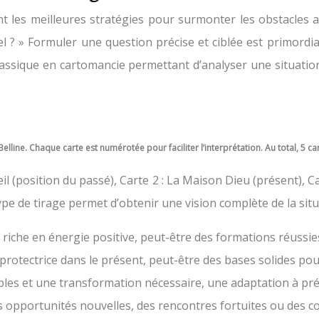
nt les meilleures stratégies pour surmonter les obstacles 
? » Formuler une question précise et ciblée est primordia
lassique en cartomancie permettant d’analyser une situation
Belline. Chaque carte est numérotée pour faciliter l’interprétation. Au total, 5 car
leil (position du passé), Carte 2 : La Maison Dieu (présent), 
 type de tirage permet d’obtenir une vision complète de la sit
iche en énergie positive, peut-être des formations réussie
protectrice dans le présent, peut-être des bases solides pou
es et une transformation nécessaire, une adaptation à prév
 opportunités nouvelles, des rencontres fortuites ou des co