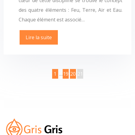
cœur de cette discipline se trouve le concept
des quatre éléments : Feu, Terre, Air et Eau.
Chaque élément est associé…
Lire la suite
1
…
19
20
21